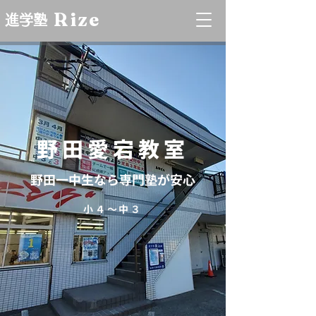
Rize
進学塾
野田愛宕教室
野田一中生なら専門塾が安心
小４〜中３