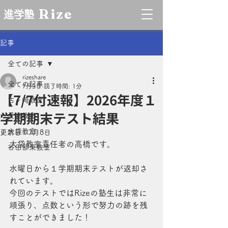
Rize
進学塾
記事
全ての記事
rizeshare
全ての記事
7月3日
読了時間: 1分
【7/7付速報】2026年度１
古ヶ崎教室
学期期末テスト結果
愛宕教室
大袋教室
更新日：
7月8日
大袋教室責任者の高橋です。
谷田部東教室
水曜日から１学期期末テストが返却さ
れています。
今回のテストではRizeの塾生は非常に
頑張り、点数という形で努力の跡を残
すことができました！