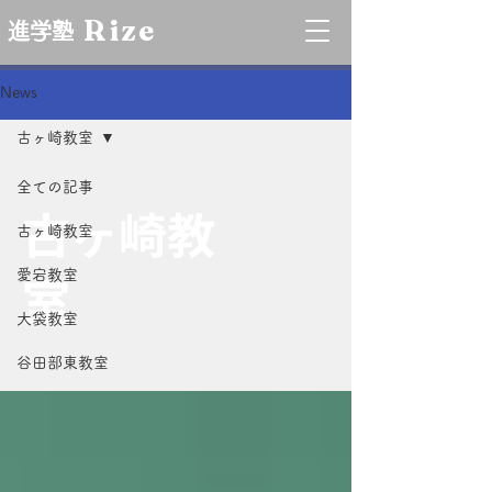
Rize
進学塾
News
古ヶ崎教室
全ての記事
古ヶ崎教
古ヶ崎教室
室
愛宕教室
大袋教室
谷田部東教室