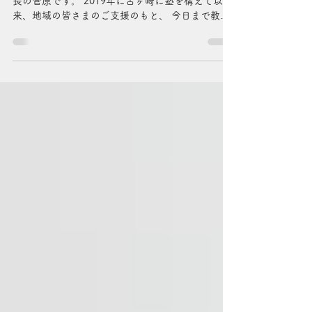
1月12日
読了時間: 2分
教室長挨拶
こんにちは。進学塾Rize代表兼、古ヶ崎教室 教室
長の菅原です。 2019年に古ヶ崎に塾を構えて以
来、地域の皆さまのご支援のもと、 今日まで教室
を運営することができています。心より感謝申し
上げます。 私は二人の男の子の父親です。 上の子
は少しずつ歩けるようになり、下の子はまだ０歳
で、 思うように眠れない日々が続いています。
「この時間も、きっとあっという間なのだろう
な」 そう思いながら、夫婦で協力し、子育てに向
き合っています。 入塾面談などで一人ひとりの生
徒と向き合うたびに、 成績や点数の前に、ご家庭
で積み重ねられてきた、たくさんの時間や想いが
あることを強く感じます。 私たち塾は、その大切
な成長のバトンの一端を引き継ぐ立場にある。 そ
う考えると、自然と身が引き締まる思いになりま
す。 何でも頼ってくれていた子どもも、思春期を
迎えると、 時に反発したり、素直ではない態度を
取るようになります。 Rizeの対象学年は、まさに